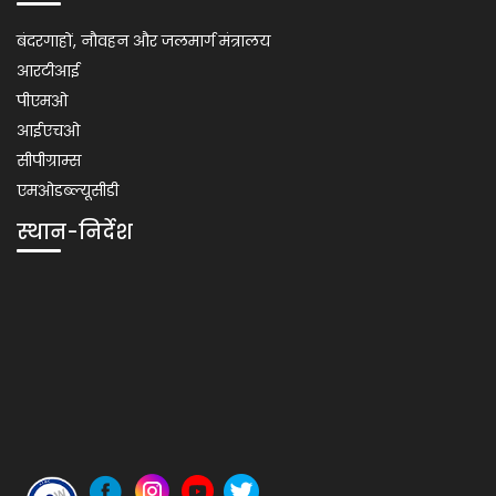
Usefull
बंदरगाहों, नौवहन और जलमार्ग मंत्रालय
Link
आरटीआई
पीएमओ
आईएचओ
सीपीग्राम्स
एमओडब्ल्यूसीडी
स्थान-निर्देश