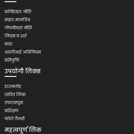
Related
कॉपीराइट नीति
Links
साइट मानचित्र
गोपनीयता नीति
नियम व शर्त
मदद
आरटीआई अधिनियम
प्रतिपुष्टि
उपयोगी लिंक्स
Important
डाउनलोड
Links
त्वरित लिंक
एफएक्यूस
प्रशिक्षण
फोटो गैलरी
महत्वपूर्ण लिंक